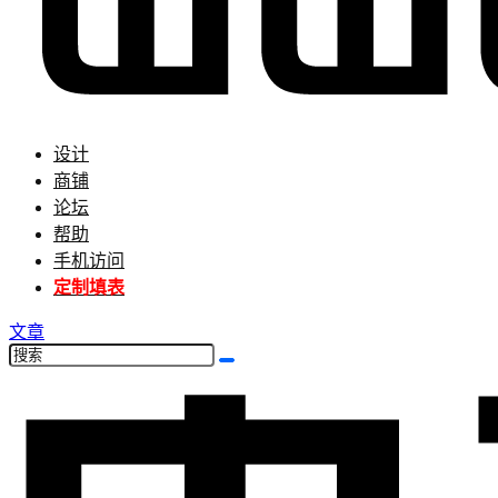
设计
商铺
论坛
帮助
手机访问
定制填表
文章