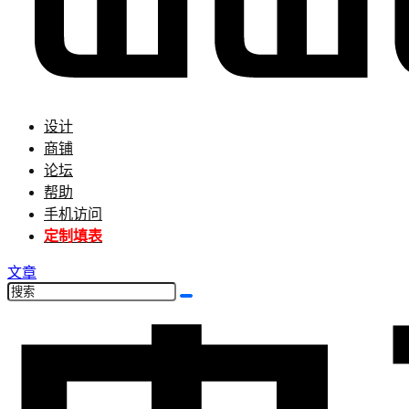
设计
商铺
论坛
帮助
手机访问
定制填表
文章