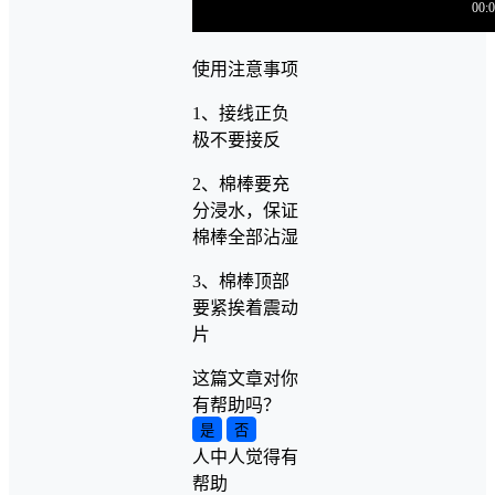
使用注意事项
1、接线正负
极不要接反
2、棉棒要充
分浸水，保证
棉棒全部沾湿
3、棉棒顶部
要紧挨着震动
片
这篇文章对你
有帮助吗？
是
否
人中
人觉得有
帮助