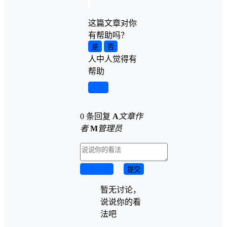
这篇文章对你
有帮助吗？
是
否
人中
人觉得有
帮助
举报
0 条回复
A
文章作
者
M
管理员
取消回复
提交
暂无讨论，
说说你的看
法吧