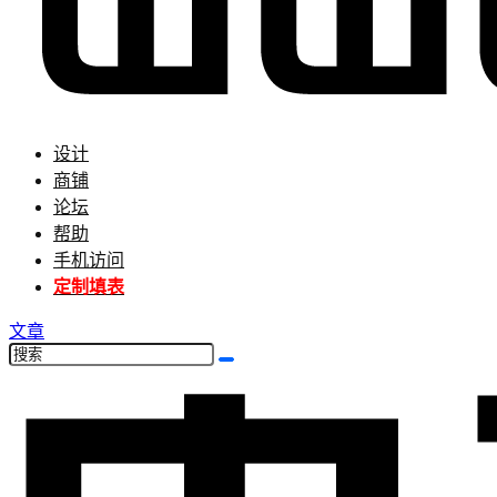
设计
商铺
论坛
帮助
手机访问
定制填表
文章