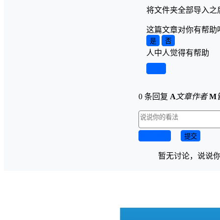
将文件夹全部导入之后
这篇文章对你有帮助
是
否
人中
人觉得有帮助
举报
0 条回复
A
文章作者
M
取消回复
提交
暂无讨论，说说