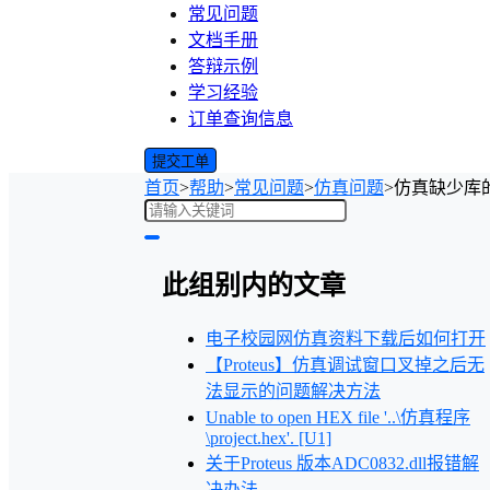
常见问题
文档手册
答辩示例
学习经验
订单查询信息
提交工单
首页
>
帮助
>
常见问题
>
仿真问题
>
仿真缺少库
此组别内的文章
电子校园网仿真资料下载后如何打开
【Proteus】仿真调试窗口叉掉之后无
法显示的问题解决方法
Unable to open HEX file '..\仿真程序
\project.hex'. [U1]
关于Proteus 版本ADC0832.dll报错解
决办法