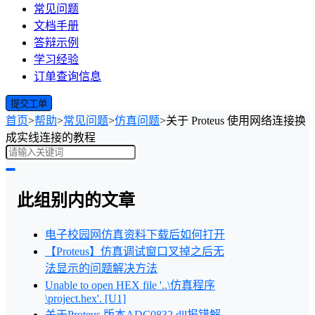
常见问题
文档手册
答辩示例
学习经验
订单查询信息
提交工单
首页
>
帮助
>
常见问题
>
仿真问题
>
关于 Proteus 使用网络连接换
成实线连接的教程
此组别内的文章
电子校园网仿真资料下载后如何打开
【Proteus】仿真调试窗口叉掉之后无
法显示的问题解决方法
Unable to open HEX file '..\仿真程序
\project.hex'. [U1]
关于Proteus 版本ADC0832.dll报错解