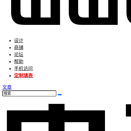
设计
商铺
论坛
帮助
手机访问
定制填表
文章