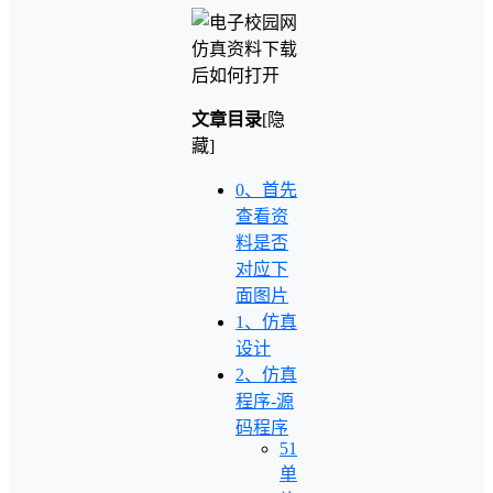
文章目录
[隐
藏]
0、首先
查看资
料是否
对应下
面图片
1、仿真
设计
2、仿真
程序-源
码程序
51
单