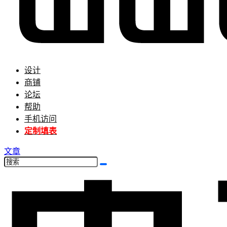
设计
商铺
论坛
帮助
手机访问
定制填表
文章