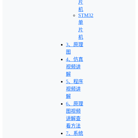
片
机
STM32
单
片
机
3、原理
图
4、仿真
视频讲
解
5、程序
视频讲
解
6、原理
图视频
讲解查
看方法
7、系统