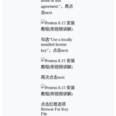
terms of this
agreement."，再点
击next
勾选"Use a locally
installed license
key"，点击next
再次点击next
点击红框选项
Browse For Key
File