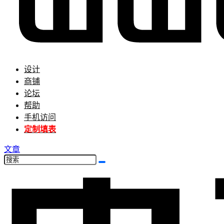
设计
商铺
论坛
帮助
手机访问
定制填表
文章