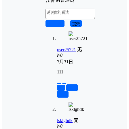
作者
M
管理员
取消回复
提交
user25721
无
lv0
7月31日
111
举报
置顶
回复
lsklghdk
无
lv0