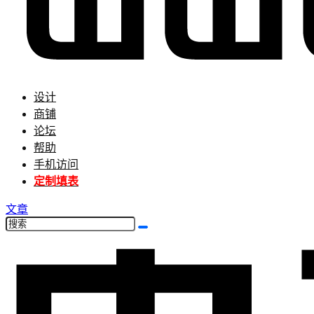
设计
商铺
论坛
帮助
手机访问
定制填表
文章