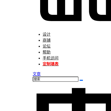
设计
商铺
论坛
帮助
手机访问
定制填表
文章