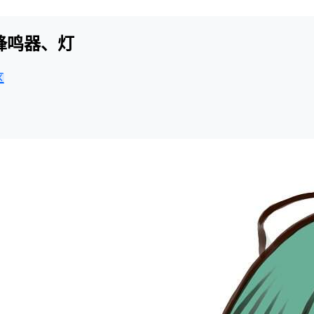
蜂鸣器、灯
区