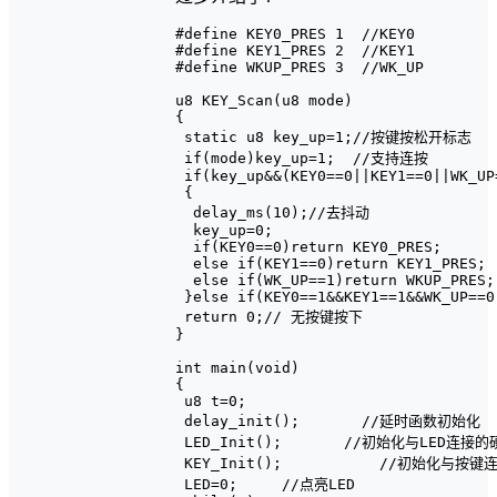
#define KEY0_PRES 1  //KEY0

#define KEY1_PRES 2  //KEY1

#define WKUP_PRES 3  //WK_UP

u8 KEY_Scan(u8 mode)

{

 static u8 key_up=1;//按键按松开标志

 if(mode)key_up=1;  //支持连按

 if(key_up&&(KEY0==0||KEY1==0||WK_UP=
 {

  delay_ms(10);//去抖动

  key_up=0;

  if(KEY0==0)return KEY0_PRES;

  else if(KEY1==0)return KEY1_PRES;

  else if(WK_UP==1)return WKUP_PRES;

 }else if(KEY0==1&&KEY1==1&&WK_UP==0)
 return 0;// 无按键按下

}

int main(void)

{

 u8 t=0;

 delay_init();       //延时函数初始化

 LED_Init();       //初始化与LED连接的
 KEY_Init();           //初始化与按
 LED=0;     //点亮LED
