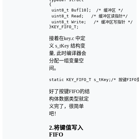
{

 uint8_t Buf[10];  /* 缓冲区 */

 uint8_t Read;   /* 缓冲区读指针*/

 uint8_t Write;   /* 缓冲区写指针 */

接着在key.c 中定
义 s_tKey 结构变
量, 此时编译器会
分配一组变量空
间。
好了按键FIFO的结
构体数据类型就定
义完了，很简单
吧！
2.将键值写入
FIFO