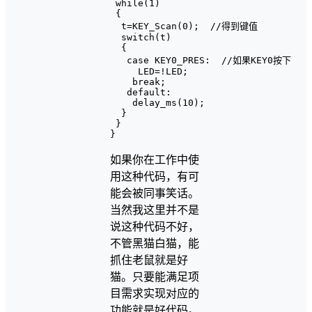
 while(1)

 {

  t=KEY_Scan(0);  //得到键值

  switch(t)

  {

   case KEY0_PRES:  //如果KEY0按下

     LED=!LED;

    break;

   default:

    delay_ms(10);

  }

 }

如果你在工作中使
用这种代码，有可
能会被同事笑话。
当然我这里并不是
说这种代码不好，
不管黑猫白猫，能
抓住老鼠就是好
猫。只要能满足项
目需求实现对应的
功能就是好代码。