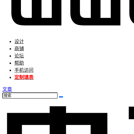
设计
商铺
论坛
帮助
手机访问
定制填表
文章