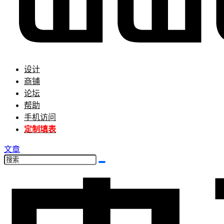
设计
商铺
论坛
帮助
手机访问
定制填表
文章