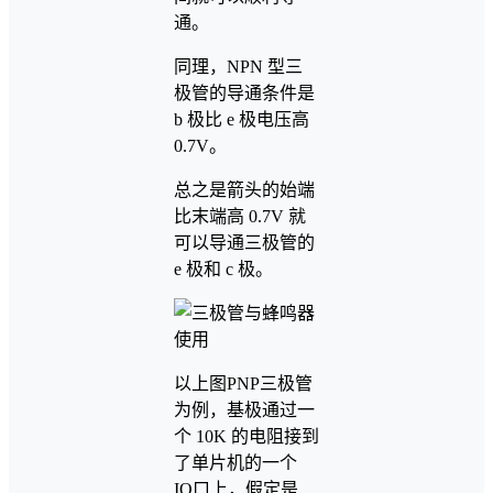
通。
同理，NPN 型三
极管的导通条件是
b 极比 e 极电压高
0.7V。
总之是箭头的始端
比末端高 0.7V 就
可以导通三极管的
e 极和 c 极。
以上图PNP三极管
为例，基极通过一
个 10K 的电阻接到
了单片机的一个
IO口上，假定是