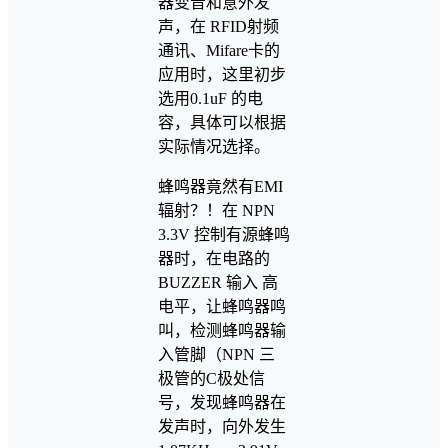
器变音和意外发
声，在 RFID射频
通讯、Mifare卡的
应用时，这里初步
选用0.1uF 的电
容，具体可以根据
实际情况选择。
蜂鸣器竟然有EMI
辐射？！在 NPN
3.3V 控制有源蜂鸣
器时，在电路的
BUZZER 输入 高
电平，让蜂鸣器鸣
叫，检测蜂鸣器输
入管脚（NPN 三
极管的C极处信
号，发现蜂鸣器在
发声时，向外发生