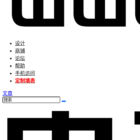
设计
商铺
论坛
帮助
手机访问
定制填表
文章