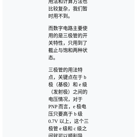
用法和计算方法也
比较复杂，我们暂
时用不到。
而数字电路主要使
用的是三极管的开
关特性，只用到了
截止与饱和两种状
态。
三极管的用法特
点，关键点在于 b
极（基极）和 e 级
（发射极）之间的
电压情况，对于
PNP 而言，e 极电
压只要高于 b 级
0.7V 以上，这个三
极管 e 级和 c 级之
间就可以顺利导