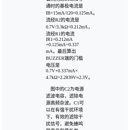
通时的基极电流是
IB=15mA/120=0.125mA。
流经R2的电流是
0.7V/3.3kΩ=0.212mA，
流经R1的电流
IR1=0.212mA
+0.125mA=0.337
mA。最后算出
BUZZER端的门槛
电压是
0.7V+0.337mA×
4.7kΩ=2.2839V≈2.3V。
图中的C2为电源
滤波电容，滤除电
源高频杂波。C1可
以在有强干扰环境
下，有效的滤除干
扰信号，避免蜂鸣