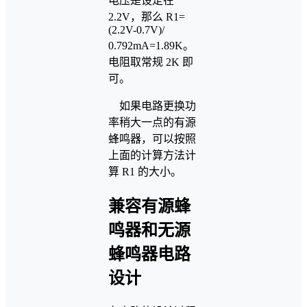
电压是设定在
2.2V，那么 R1=
(2.2V-0.7V)/
0.792mA=1.89K。
电阻取常规 2K 即
可。
如果电路更换功
率稍大一点的有源
蜂鸣器，可以按照
上面的计算方法计
算 R1 的大小。
兼容有源蜂
鸣器和无源
蜂鸣器电路
设计