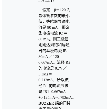
mA 设计。
假定：β＝120 为
晶体管参数的最小
值，蜂鸣器导通电
流是 80 mA。那么
集电极电流 IC ＝
80 mA。则三极管
刚刚达到饱和导通
时的基极电流 IB＝
80mA／ 120＝
0.667mA。流经 R2
的电流是 0.7V／
3.3kΩ＝
0.212mA，所以流
经 R1 的电流应该
是 IR1=0.667mA
+0.125mA=0.792mA。
BUZZER 端的门槛