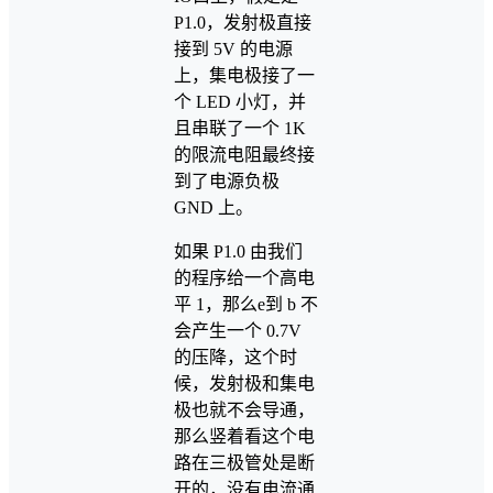
P1.0，发射极直接
接到 5V 的电源
上，集电极接了一
个 LED 小灯，并
且串联了一个 1K
的限流电阻最终接
到了电源负极
GND 上。
如果 P1.0 由我们
的程序给一个高电
平 1，那么e到 b 不
会产生一个 0.7V
的压降，这个时
候，发射极和集电
极也就不会导通，
那么竖着看这个电
路在三极管处是断
开的，没有电流通