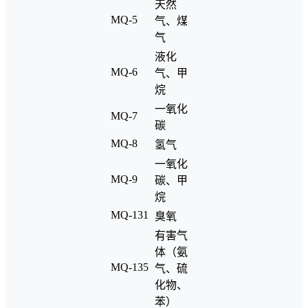
天然
MQ-5
气、煤
气
液化
MQ-6
气、甲
烷
一氧化
MQ-7
碳
MQ-8
氢气
一氧化
MQ-9
碳、甲
烷
MQ-131
臭氧
有害气
体（氨
MQ-135
气、硫
化物、
苯）