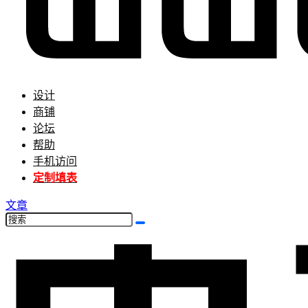
设计
商铺
论坛
帮助
手机访问
定制填表
文章