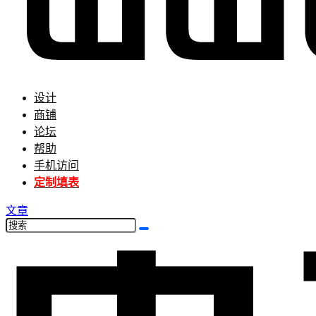
设计
商铺
论坛
帮助
手机访问
定制填表
文章