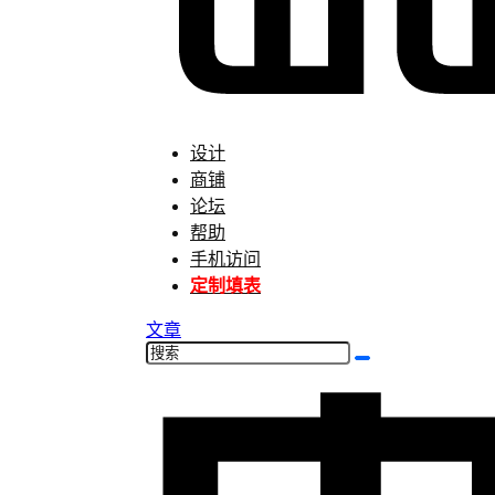
设计
商铺
论坛
帮助
手机访问
定制填表
文章