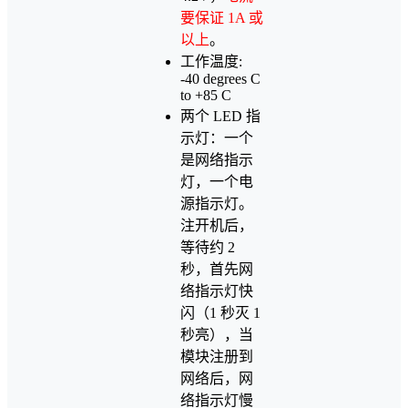
要保证 1A 或
以上
。
工作温度:
-40 degrees C
to +85 C
两个 LED 指
示灯：一个
是网络指示
灯，一个电
源指示灯。
注开机后，
等待约 2
秒，首先网
络指示灯快
闪（1 秒灭 1
秒亮），当
模块注册到
网络后，网
络指示灯慢