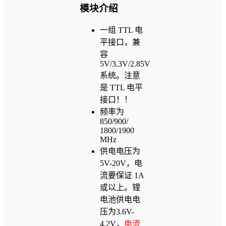
模块介绍
一组 TTL 电
平接口，兼
容
5V/3.3V/2.85V
系统。注意
是 TTL 电平
接口！！
频率为
850/900/
1800/1900
MHz
供电电压为
5V-20V，电
流要保证 1A
或以上。锂
电池供电电
压为3.6V-
4.2V，
电流