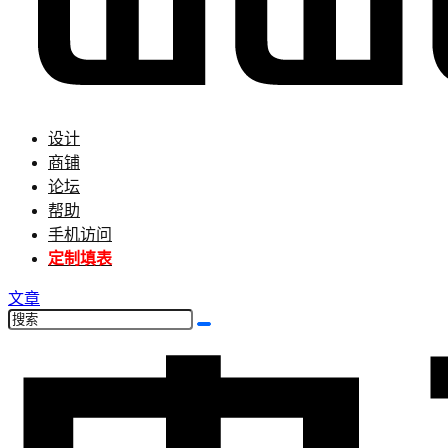
设计
商铺
论坛
帮助
手机访问
定制填表
文章