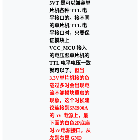
5VT
是可以兼容单
片机各种
TTL
电
平接口的。接
不同
的单片机
TTL
电
平接口时，只要保
证模块上
VCC_MCU
接入
的电压跟单片机的
TTL
电平电压一致
就可以了。
但当
3.3V单片机接的负
载过多时会出现电
流不够模块重启的
现象，这个时候建
议
连接到
SM900A
的 5V 电源上，
最
下面的白色2P底座
时5V电源接口，从
左到右是 GND