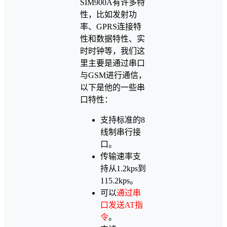
SIM900A有许多特
性，比如发射功
率、GPRS连接特
性和数据特性、实
时时钟等，我们这
里主要是通过串口
与GSM进行通信，
以下是他的一些串
口特性：
支持标准的8
线制串行接
口。
传输速率支
持从1.2kps到
115.2kps。
可以
通过串
口发送AT指
令
。