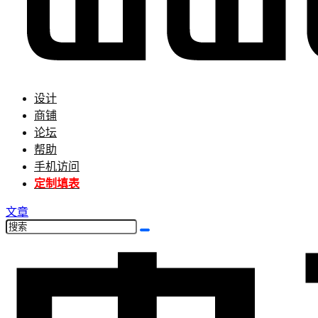
设计
商铺
论坛
帮助
手机访问
定制填表
文章