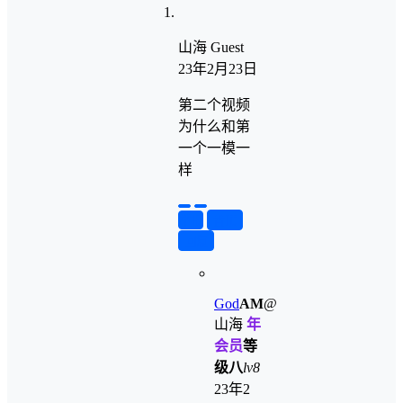
山海
Guest
23年2月23日
第二个视频
为什么和第
一个一模一
样
举报
置顶
回复
God
A
M
@
山海
年
会员
等
级八
lv8
23年2