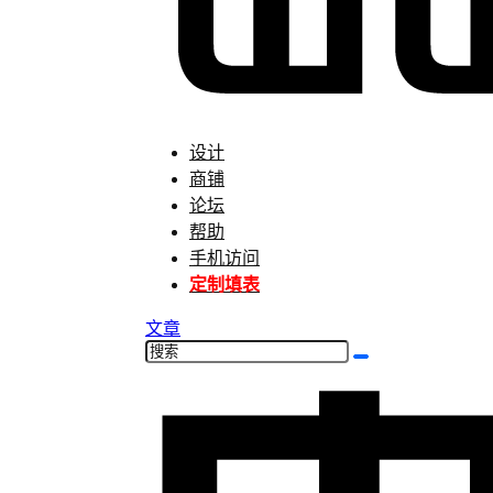
设计
商铺
论坛
帮助
手机访问
定制填表
文章