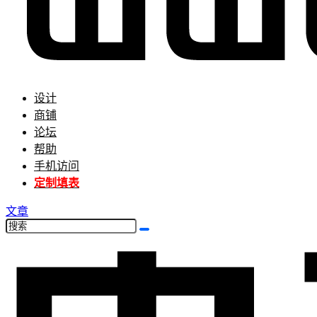
设计
商铺
论坛
帮助
手机访问
定制填表
文章