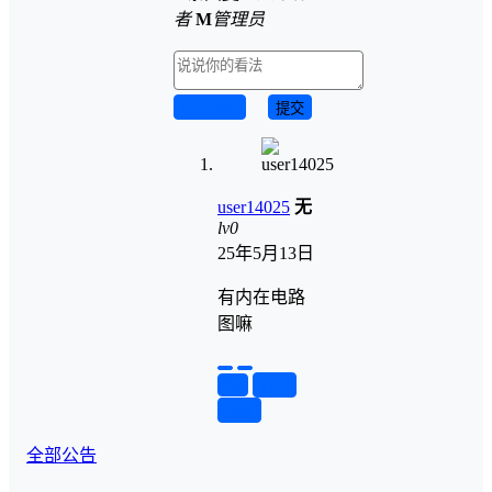
者
M
管理员
取消回复
提交
user14025
无
lv0
25年5月13日
有内在电路
图嘛
举报
置顶
回复
全部公告