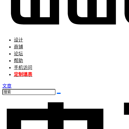
设计
商铺
论坛
帮助
手机访问
定制填表
文章