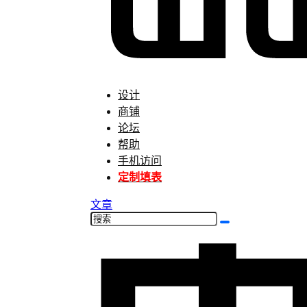
设计
商铺
论坛
帮助
手机访问
定制填表
文章