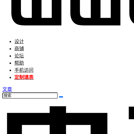
设计
商铺
论坛
帮助
手机访问
定制填表
文章