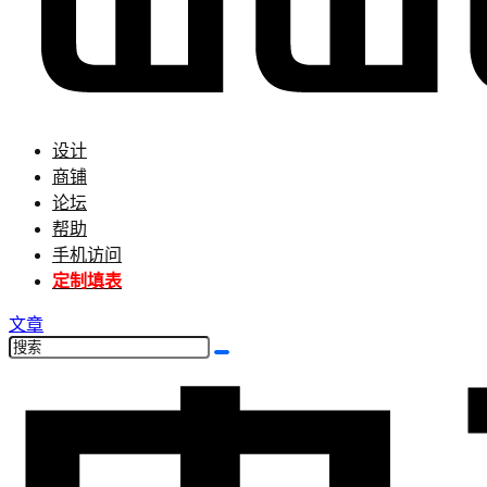
设计
商铺
论坛
帮助
手机访问
定制填表
文章