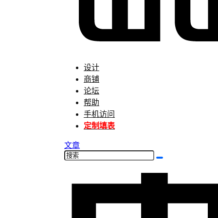
设计
商铺
论坛
帮助
手机访问
定制填表
文章