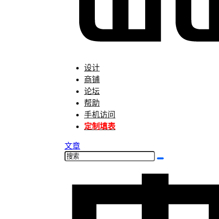
设计
商铺
论坛
帮助
手机访问
定制填表
文章