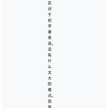
实
对
于
初
学
者
来
说，
没
有
什
么
太
大
的
难
点。
但
是