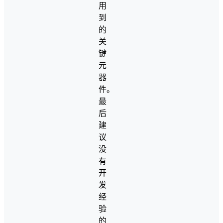
用
到
的
关
键
元
器
件。
最
后
建
议
没
有
开
发
经
验
的