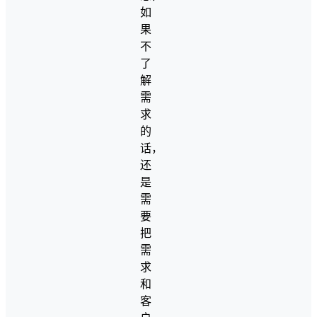
如
果
不
了
解
需
求
的
话，
还
是
需
要
把
需
求
和
客