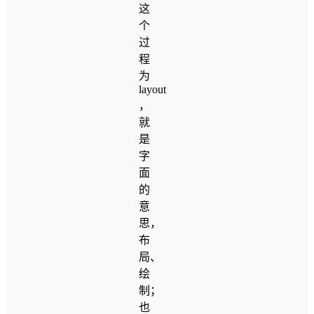
这
个
过
程
为
layout
，
就
是
字
面
的
意
思，
布
局、
绘
制；
也