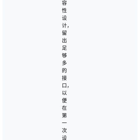
容
性
设
计，
留
出
足
够
多
的
接
口，
以
便
在
第
一
次
设