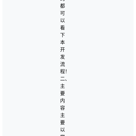
都
可
以
看
下
本
开
发
流
程！
二、
主
要
内
容
主
要
以