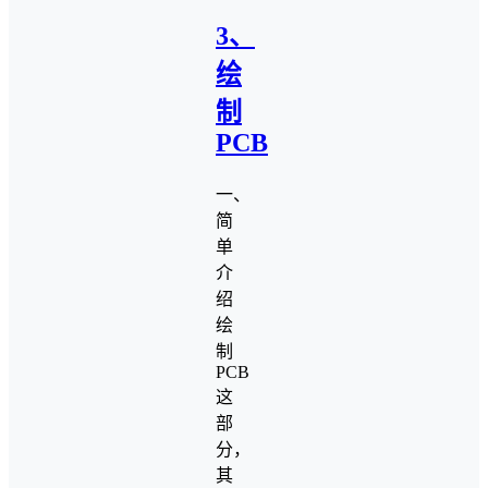
3、
绘
制
PCB
一、
简
单
介
绍
绘
制
PCB
这
部
分，
其