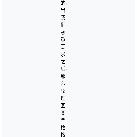
的，
当
我
们
熟
悉
需
求
之
后，
那
么
原
理
图
要
严
格
按