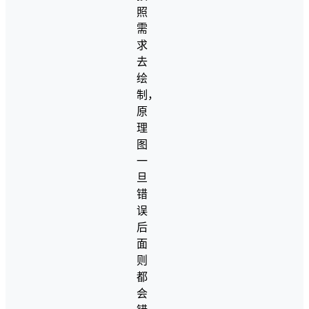
照
需
求
去
绘
制，
原
理
图
一
旦
错
误
后
面
则
都
会