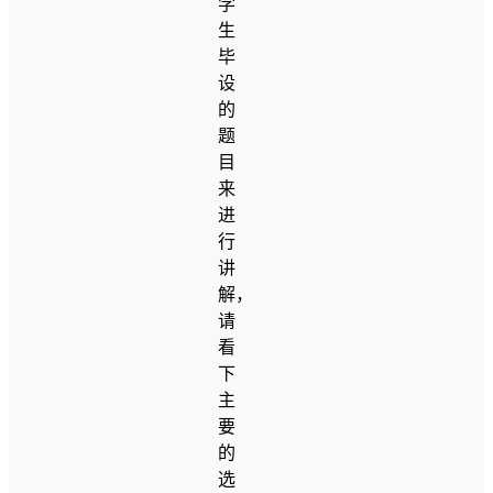
学
生
毕
设
的
题
目
来
进
行
讲
解，
请
看
下
主
要
的
选