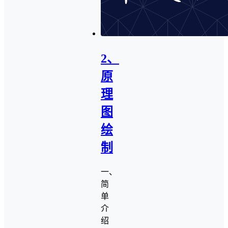
2、
原
理
图
绘
制
一、
简
单
介
绍