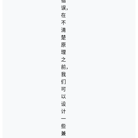
错
误，
在
不
清
楚
原
理
之
前，
我
们
可
以
设
计
一
些
兼