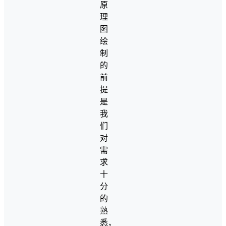
原
理
图
绘
制
的
前
提
是
我
们
对
需
求
十
分
的
熟
悉，