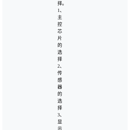
择。
1、
主
控
芯
片
的
选
择
2、
传
感
器
的
选
择
3、
显
示