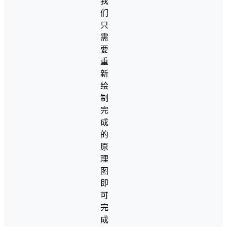
我
们
只
需
要
重
新
绘
制
完
成
的
原
理
图
即
可
完
成