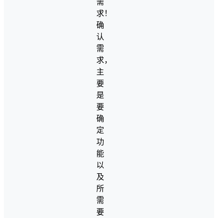
需
求！
确
认
需
求，
主
要
是
要
确
定
功
能
以
及
所
需
要