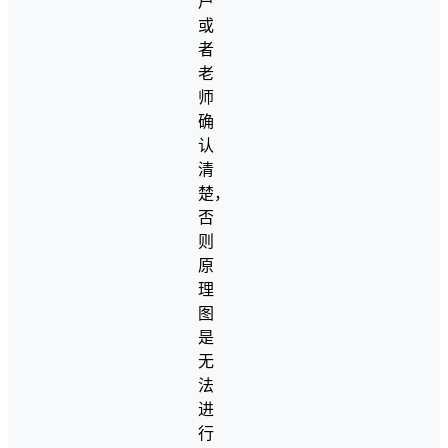
户
或
者
老
师
确
认
清
楚，
否
则
原
理
图
是
无
法
进
行