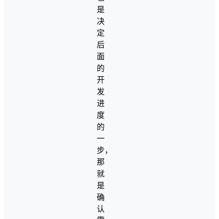
是
决
定
后
面
的
开
发
进
度
的
一
步，
那
就
是
确
认