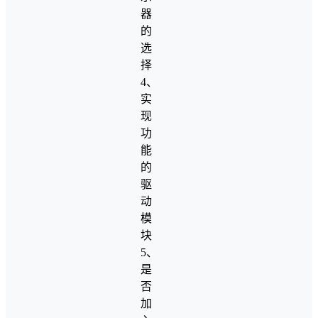
器
的
选
择
4、
实
现
功
能
的
驱
动
模
块
5、
是
否
加