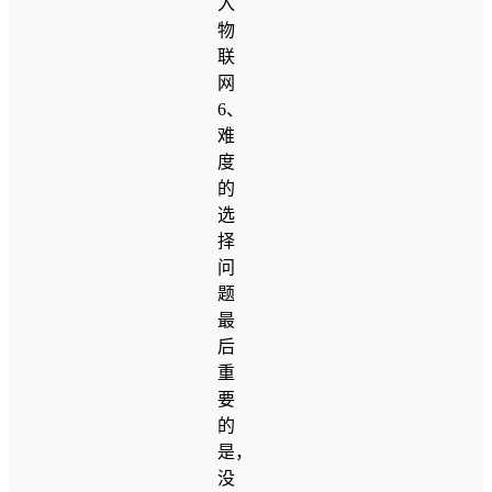
入
物
联
网
6、
难
度
的
选
择
问
题
最
后
重
要
的
是，
没