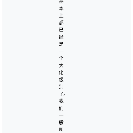
基
本
上
都
已
经
是
一
个
大
佬
级
别
了。
我
们
一
般
叫