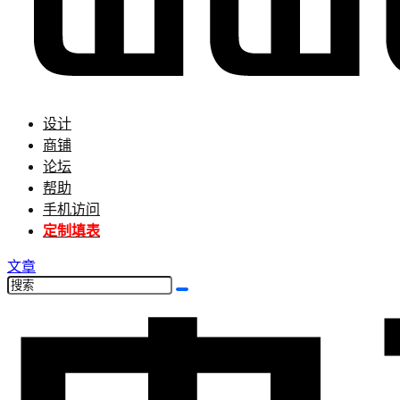
设计
商铺
论坛
帮助
手机访问
定制填表
文章