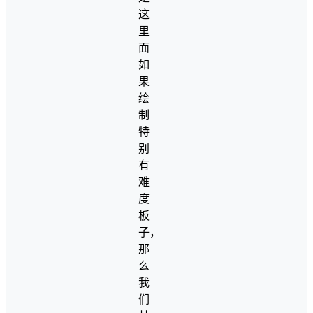
这
里
面
如
果
绘
制
特
别
有
难
度
板
子，
那
么
我
们