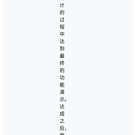
计
的
过
程
中
达
到
最
终
的
功
能
演
示。
达
成
之
后，