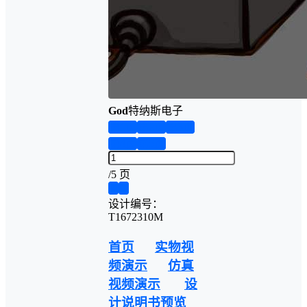
God
特纳斯电子
第1页
第2页
第3页
第4页
第5页
/
5 页
❮
❯
设计编号：
T1672310M
首页
实物视
频演示
仿真
视频演示
设
计说明书预览