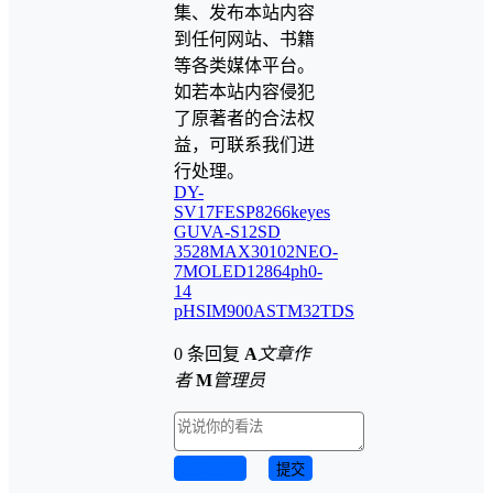
集、发布本站内容
到任何网站、书籍
等各类媒体平台。
如若本站内容侵犯
了原著者的合法权
益，可联系我们进
行处理。
DY-
SV17F
ESP8266
keyes
GUVA-S12SD
3528
MAX30102
NEO-
7M
OLED12864
ph0-
14
pH
SIM900A
STM32
TDS
0 条回复
A
文章作
者
M
管理员
取消回复
提交