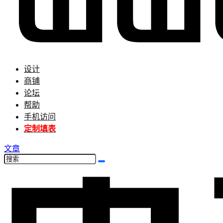
设计
商铺
论坛
帮助
手机访问
定制填表
文章