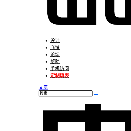
设计
商铺
论坛
帮助
手机访问
定制填表
文章