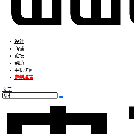
设计
商铺
论坛
帮助
手机访问
定制填表
文章