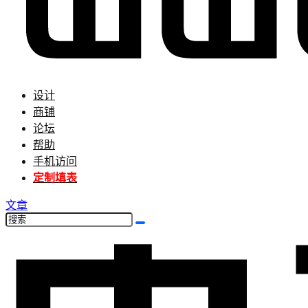
设计
商铺
论坛
帮助
手机访问
定制填表
文章