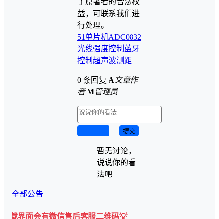
了原著者的合法权
益，可联系我们进
行处理。
51单片机
ADC0832
光线强度控制
蓝牙
控制
超声波测距
0 条回复
A
文章作
者
M
管理员
取消回复
提交
暂无讨论，
说说你的看
法吧
全部公告
面会有微信售后客服二维码💡