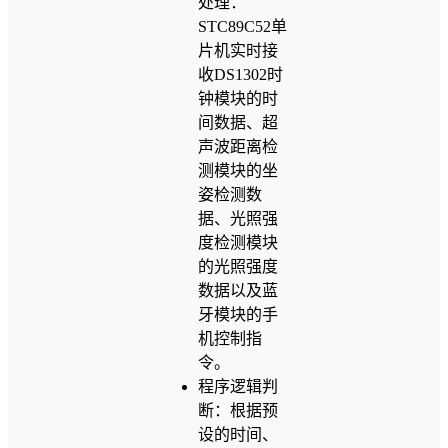
处理：
STC89C52单
片机实时接
收DS1302时
钟模块的时
间数据、超
声波距离检
测模块的坐
姿检测数
据、光照强
度检测模块
的光照强度
数据以及蓝
牙模块的手
机控制指
令。
程序逻辑判
断：根据预
设的时间、