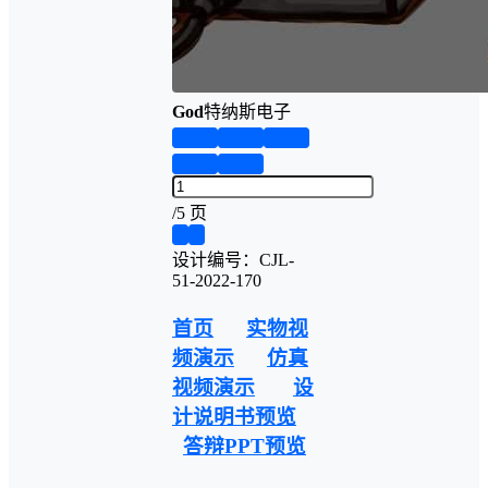
God
特纳斯电子
第1页
第2页
第3页
第4页
第5页
/
5 页
❮
❯
设计编号：CJL-
51-2022-170
首页
实物视
频演示
仿真
视频演示
设
计说明书预览
答辩PPT预览