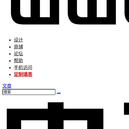
设计
商铺
论坛
帮助
手机访问
定制填表
文章