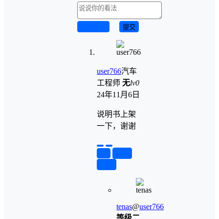
取消回复
提交
user766
汽车
工程师
无
lv0
24年11月6日
说明书上架
一下，谢谢
举报
置顶
回复
tenas
@
user766
等级二