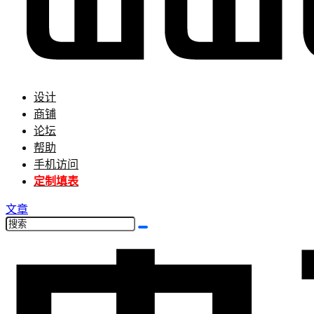
设计
商铺
论坛
帮助
手机访问
定制填表
文章