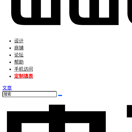
设计
商铺
论坛
帮助
手机访问
定制填表
文章