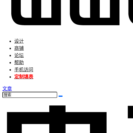
设计
商铺
论坛
帮助
手机访问
定制填表
文章