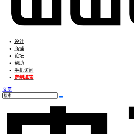
设计
商铺
论坛
帮助
手机访问
定制填表
文章