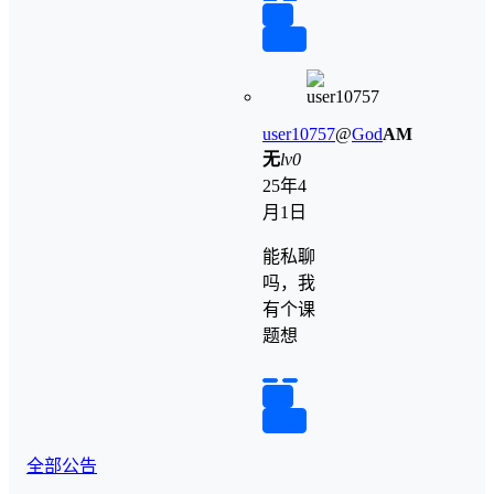
举报
回复
user10757
@
God
A
M
无
lv0
25年4
月1日
能私聊
吗，我
有个课
题想
举报
回复
全部公告