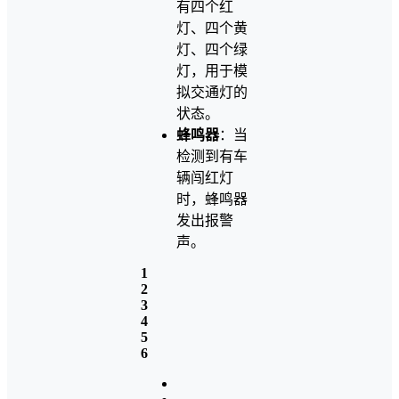
有四个红
灯、四个黄
灯、四个绿
灯，用于模
拟交通灯的
状态。
蜂鸣器
：当
检测到有车
辆闯红灯
时，蜂鸣器
发出报警
声。
1
2
3
4
5
6