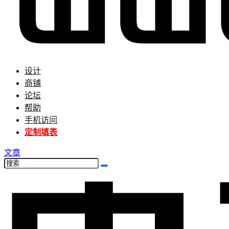
设计
商铺
论坛
帮助
手机访问
定制填表
文章