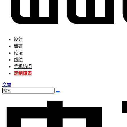
设计
商铺
论坛
帮助
手机访问
定制填表
文章