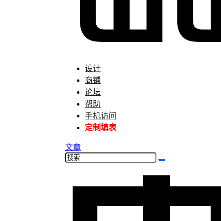
设计
商铺
论坛
帮助
手机访问
定制填表
文章