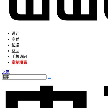
设计
商铺
论坛
帮助
手机访问
定制填表
文章