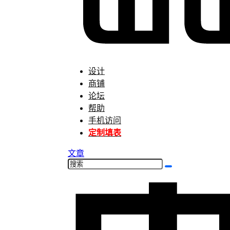
设计
商铺
论坛
帮助
手机访问
定制填表
文章