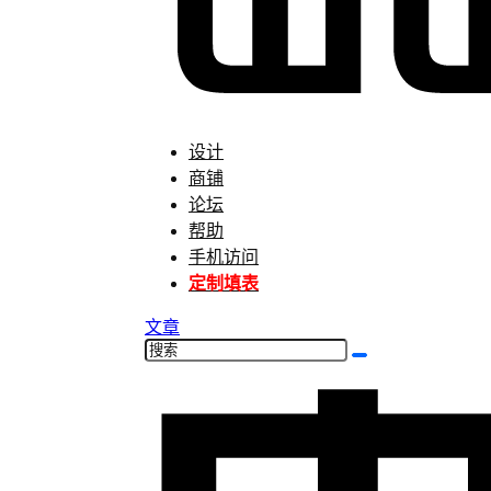
设计
商铺
论坛
帮助
手机访问
定制填表
文章