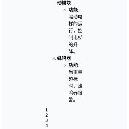
动模块
功能
：
驱动电
梯的运
行，控
制电梯
的升
降。
蜂鸣器
功能
：
当重量
超标
时，蜂
鸣器报
警。
1
2
3
4