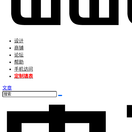
设计
商铺
论坛
帮助
手机访问
定制填表
文章