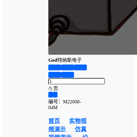
God
特纳斯电子
第1页
第2页
第3页
第4页
第5页
/
5 页
❮
❯
编号：M22008-
04M
首页
实物视
频演示
仿真