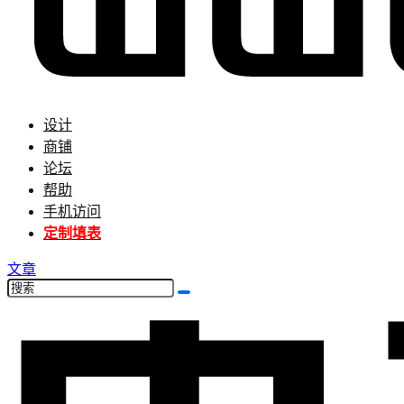
设计
商铺
论坛
帮助
手机访问
定制填表
文章