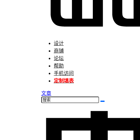
设计
商铺
论坛
帮助
手机访问
定制填表
文章