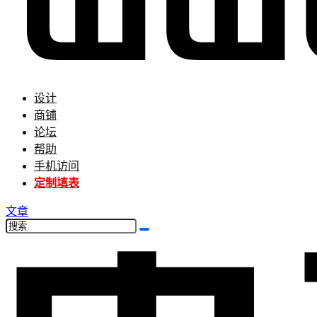
设计
商铺
论坛
帮助
手机访问
定制填表
文章