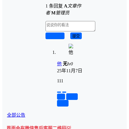
1 条回复
A
文章作
者
M
管理员
取消回复
提交
他
无
lv0
25年11月7日
111
举报
置顶
回复
全部公告
有微信售后客服二维码💡