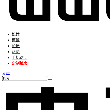
设计
商铺
论坛
帮助
手机访问
定制填表
文章