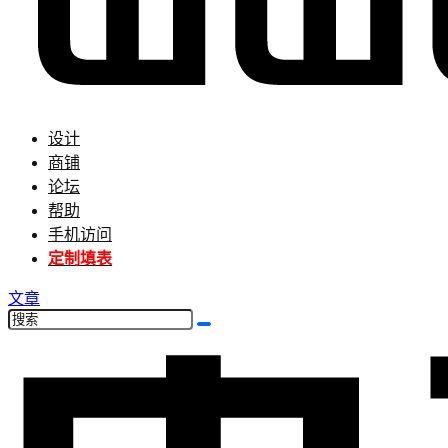
设计
商铺
论坛
帮助
手机访问
定制填表
文章