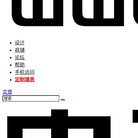
设计
商铺
论坛
帮助
手机访问
定制填表
文章