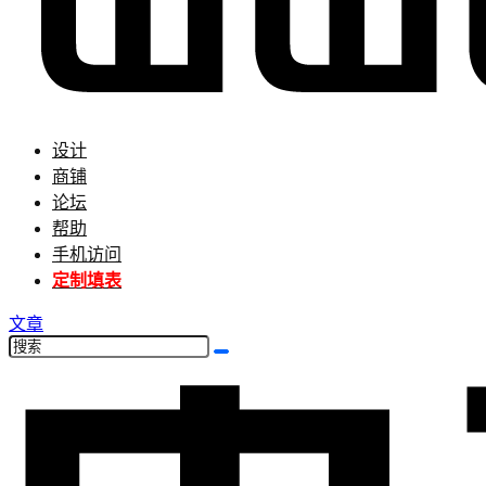
设计
商铺
论坛
帮助
手机访问
定制填表
文章